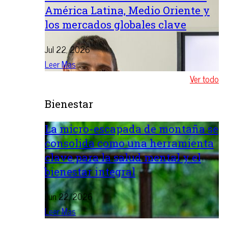
América Latina, Medio Oriente y
los mercados globales clave
Jul 22, 2026
Leer Mas
Ver todo
Bienestar
La micro-escapada de montaña se
consolida como una herramienta
clave para la salud mental y el
bienestar integral
Jun 22, 2026
Leer Mas