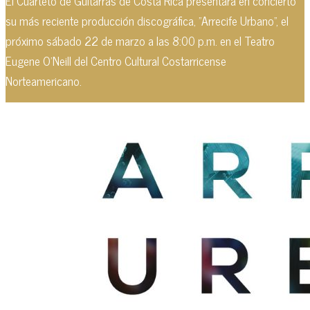
El Cuarteto de Guitarras de Costa Rica presentará en concierto
su más reciente producción discográfica, "Arrecife Urbano", el
próximo sábado 22 de marzo a las 8:00 p.m. en el Teatro
Eugene O'Neill del Centro Cultural Costarricense
Norteamericano.