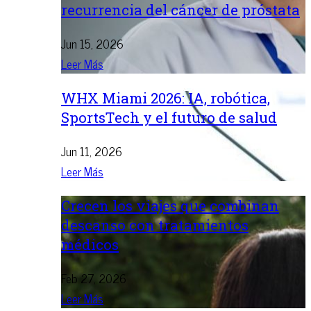
recurrencia del cáncer de próstata
Jun 15, 2026
Leer Más
WHX Miami 2026: IA, robótica,
SportsTech y el futuro de salud
Jun 11, 2026
Leer Más
Crecen los viajes que combinan
descanso con tratamientos
médicos
Feb 27, 2026
Leer Más