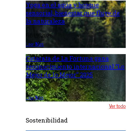
Yoga en el agua y bosque
sensorial, bienestar que fluye de
la naturaleza
Feb 19, 2026
Leer Mas
Catarata de La Fortuna gana
reconocimiento internacional “Lo
Mejor de lo Mejor” 2025
Feb 12, 2026
Leer Mas
Ver todo
Sostenibilidad