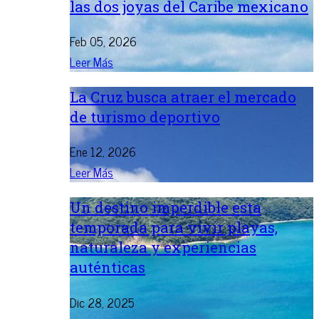
las dos joyas del Caribe mexicano
Feb 05, 2026
Leer Más
La Cruz busca atraer el mercado
de turismo deportivo
Ene 12, 2026
Leer Más
Un destino imperdible esta
temporada para vivir playas,
naturaleza y experiencias
auténticas
Dic 28, 2025