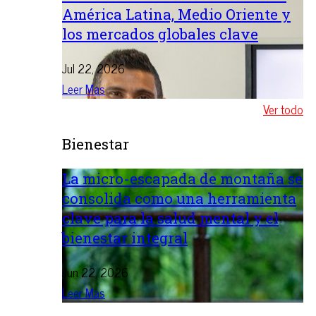
América Latina, Medio Oriente y
los mercados globales clave
Jul 22, 2026
Leer Mas
Ver todo
Bienestar
La micro-escapada de montaña se
consolida como una herramienta
clave para la salud mental y el
bienestar integral
Jun 22, 2026
Leer Mas