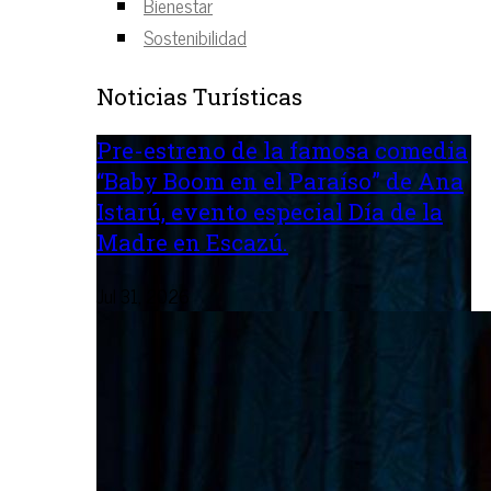
Bienestar
Sostenibilidad
Noticias Turísticas
Pre-estreno de la famosa comedia
“Baby Boom en el Paraíso” de Ana
Istarú, evento especial Día de la
Madre en Escazú.
Jul 31, 2026