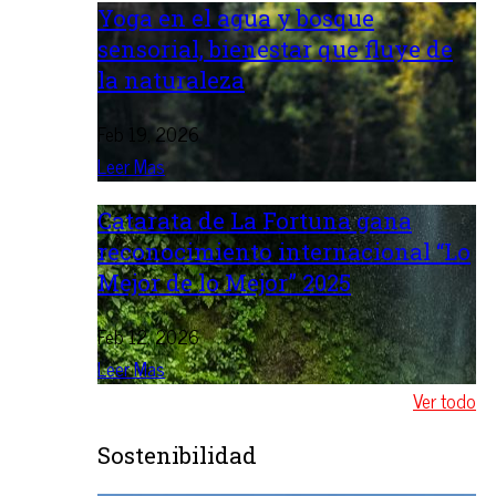
Yoga en el agua y bosque
sensorial, bienestar que fluye de
la naturaleza
Feb 19, 2026
Leer Mas
Catarata de La Fortuna gana
reconocimiento internacional “Lo
Mejor de lo Mejor” 2025
Feb 12, 2026
Leer Mas
Ver todo
Sostenibilidad