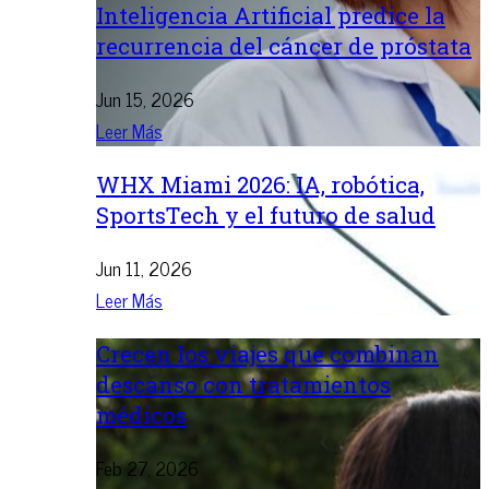
Inteligencia Artificial predice la
recurrencia del cáncer de próstata
Jun 15, 2026
Leer Más
WHX Miami 2026: IA, robótica,
SportsTech y el futuro de salud
Jun 11, 2026
Leer Más
Crecen los viajes que combinan
descanso con tratamientos
médicos
Feb 27, 2026