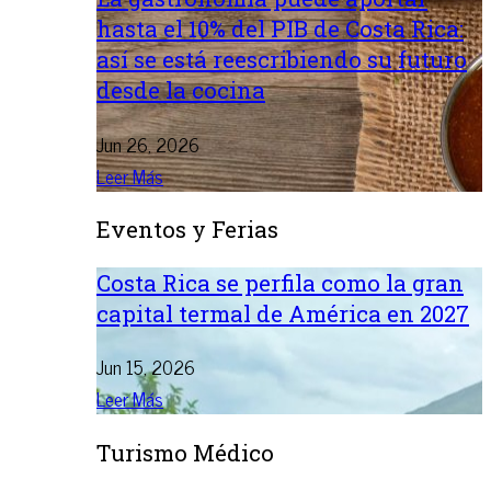
hasta el 10% del PIB de Costa Rica:
así se está reescribiendo su futuro
desde la cocina
Jun 26, 2026
Leer Más
Eventos y Ferias
Costa Rica se perfila como la gran
capital termal de América en 2027
Jun 15, 2026
Leer Más
Turismo Médico