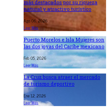
más destacados por su riqueza
natural y atractivo turístico
Ago 06, 2026
Leer Más
Puerto Morelos e Isla Mujeres son
las dos joyas del Caribe mexicano
Feb 05, 2026
Leer Más
La Cruz busca atraer el mercado
de turismo deportivo
Ene 12, 2026
Leer Más