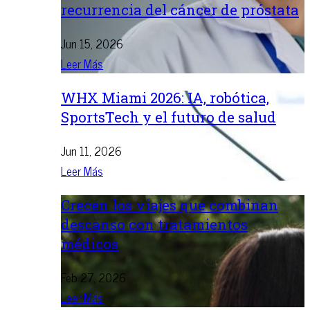
recurrencia del cáncer de próstata
Jun 15, 2026
Leer Más
WHX Miami 2026: IA, robótica,
SportsTech y el futuro de salud
Jun 11, 2026
Leer Más
Crecen los viajes que combinan
descanso con tratamientos
médicos
Feb 27, 2026
Leer Más