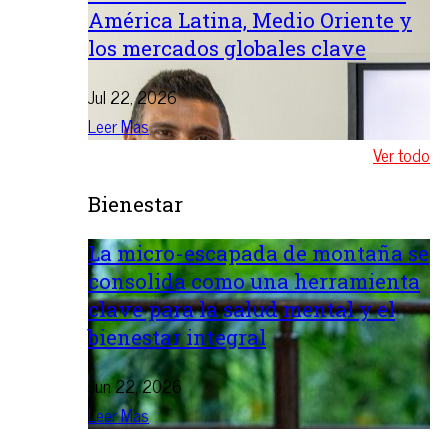
América Latina, Medio Oriente y
los mercados globales clave
Jul 22, 2026
Leer Mas
Ver todo
Bienestar
La micro-escapada de montaña se
consolida como una herramienta
clave para la salud mental y el
bienestar integral
Jun 22, 2026
Leer Mas