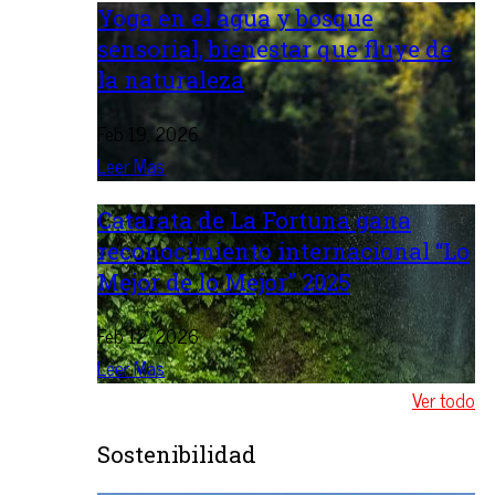
Yoga en el agua y bosque
sensorial, bienestar que fluye de
la naturaleza
Feb 19, 2026
Leer Mas
Catarata de La Fortuna gana
reconocimiento internacional “Lo
Mejor de lo Mejor” 2025
Feb 12, 2026
Leer Mas
Ver todo
Sostenibilidad