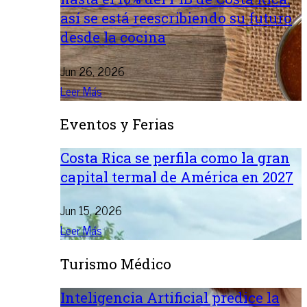
así se está reescribiendo su futuro
desde la cocina
Jun 26, 2026
Leer Más
Eventos y Ferias
Costa Rica se perfila como la gran
capital termal de América en 2027
Jun 15, 2026
Leer Más
Turismo Médico
Inteligencia Artificial predice la