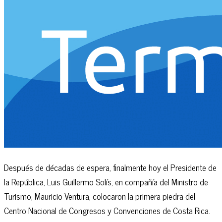
Después de décadas de espera, finalmente hoy el Presidente de
la República, Luis Guillermo Solís, en compañía del Ministro de
Turismo, Mauricio Ventura, colocaron la primera piedra del
Centro Nacional de Congresos y Convenciones de Costa Rica.