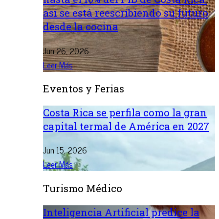
así se está reescribiendo su futuro
desde la cocina
Jun 26, 2026
Leer Más
Eventos y Ferias
Costa Rica se perfila como la gran
capital termal de América en 2027
Jun 15, 2026
Leer Más
Turismo Médico
Inteligencia Artificial predice la