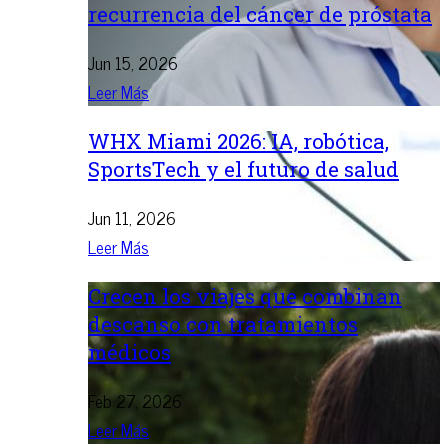
recurrencia del cáncer de próstata
Jun 15, 2026
Leer Más
WHX Miami 2026: IA, robótica,
SportsTech y el futuro de salud
Jun 11, 2026
Leer Más
Crecen los viajes que combinan
descanso con tratamientos
médicos
Feb 27, 2026
Leer Más