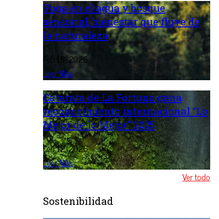
Yoga en el agua y bosque
sensorial, bienestar que fluye de
la naturaleza
Feb 19, 2026
Leer Mas
Catarata de La Fortuna gana
reconocimiento internacional “Lo
Mejor de lo Mejor” 2025
Feb 12, 2026
Leer Mas
Ver todo
Sostenibilidad