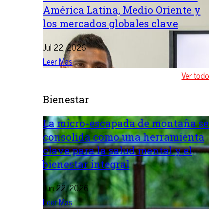
América Latina, Medio Oriente y
los mercados globales clave
Jul 22, 2026
Leer Mas
Ver todo
Bienestar
La micro-escapada de montaña se
consolida como una herramienta
clave para la salud mental y el
bienestar integral
Jun 22, 2026
Leer Mas