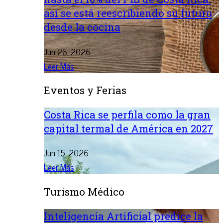
así se está reescribiendo su futuro
desde la cocina
Jun 26, 2026
Leer Más
Eventos y Ferias
Costa Rica se perfila como la gran
capital termal de América en 2027
Jun 15, 2026
Leer Más
Turismo Médico
Inteligencia Artificial predice la