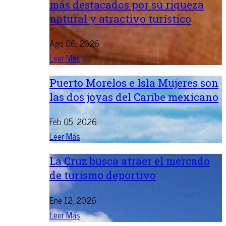
más destacados por su riqueza
natural y atractivo turístico
Ago 06, 2026
Leer Más
Puerto Morelos e Isla Mujeres son
las dos joyas del Caribe mexicano
Feb 05, 2026
Leer Más
La Cruz busca atraer el mercado
de turismo deportivo
Ene 12, 2026
Leer Más