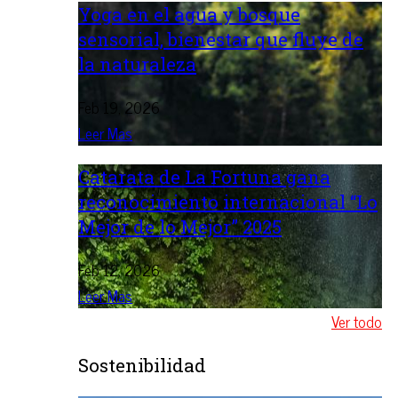
Yoga en el agua y bosque
sensorial, bienestar que fluye de
la naturaleza
Feb 19, 2026
Leer Mas
Catarata de La Fortuna gana
reconocimiento internacional “Lo
Mejor de lo Mejor” 2025
Feb 12, 2026
Leer Mas
Ver todo
Sostenibilidad