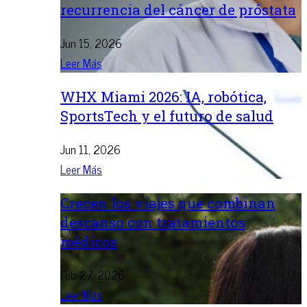
recurrencia del cáncer de próstata
Jun 15, 2026
Leer Más
WHX Miami 2026: IA, robótica,
SportsTech y el futuro de salud
Jun 11, 2026
Leer Más
Crecen los viajes que combinan
descanso con tratamientos
médicos
Feb 27, 2026
Leer Más