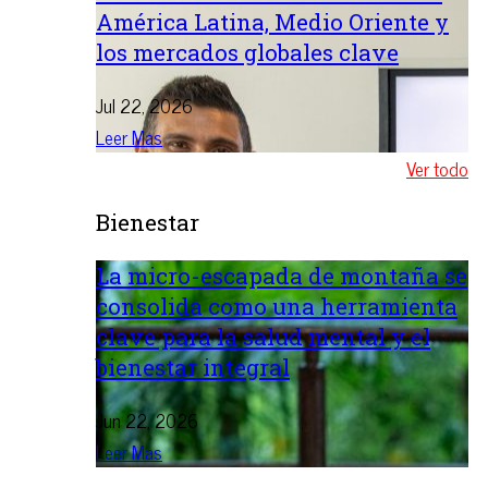
América Latina, Medio Oriente y
los mercados globales clave
Jul 22, 2026
Leer Mas
Ver todo
Bienestar
La micro-escapada de montaña se
consolida como una herramienta
clave para la salud mental y el
bienestar integral
Jun 22, 2026
Leer Mas