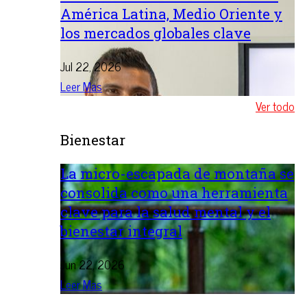
América Latina, Medio Oriente y
los mercados globales clave
Jul 22, 2026
Leer Mas
Ver todo
Bienestar
La micro-escapada de montaña se
consolida como una herramienta
clave para la salud mental y el
bienestar integral
Jun 22, 2026
Leer Mas