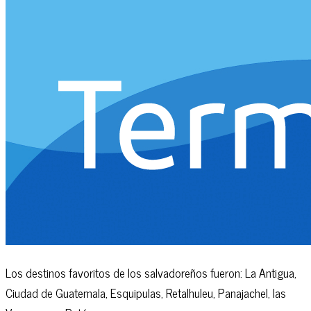
Los destinos favoritos de los salvadoreños fueron: La Antigua,
Ciudad de Guatemala, Esquipulas, Retalhuleu, Panajachel, las