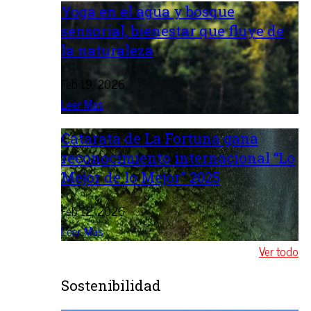
Yoga en el agua y bosque
sensorial, bienestar que fluye de
la naturaleza
Feb 19, 2026
Leer Mas
Catarata de La Fortuna gana
reconocimiento internacional “Lo
Mejor de lo Mejor” 2025
Feb 12, 2026
Leer Mas
Ver todo
Sostenibilidad