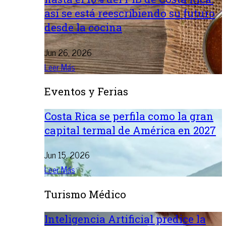
así se está reescribiendo su futuro
desde la cocina
Jun 26, 2026
Leer Más
Eventos y Ferias
Costa Rica se perfila como la gran
capital termal de América en 2027
Jun 15, 2026
Leer Más
Turismo Médico
Inteligencia Artificial predice la