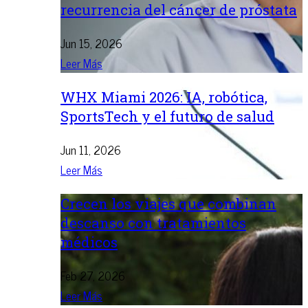
recurrencia del cáncer de próstata
Jun 15, 2026
Leer Más
WHX Miami 2026: IA, robótica,
SportsTech y el futuro de salud
Jun 11, 2026
Leer Más
Crecen los viajes que combinan
descanso con tratamientos
médicos
Feb 27, 2026
Leer Más