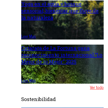
Yoga en el agua y bosque
sensorial, bienestar que fluye de
la naturaleza
Feb 19, 2026
Leer Mas
Catarata de La Fortuna gana
reconocimiento internacional “Lo
Mejor de lo Mejor” 2025
Feb 12, 2026
Leer Mas
Ver todo
Sostenibilidad