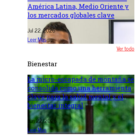
América Latina, Medio Oriente y
los mercados globales clave
Jul 22, 2026
Leer Mas
Ver todo
Bienestar
La micro-escapada de montaña se
consolida como una herramienta
clave para la salud mental y el
bienestar integral
Jun 22, 2026
Leer Mas