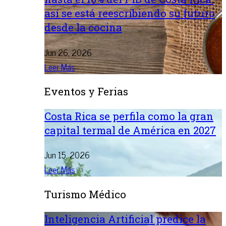
así se está reescribiendo su futuro
desde la cocina
Jun 26, 2026
Leer Más
Eventos y Ferias
Costa Rica se perfila como la gran
capital termal de América en 2027
Jun 15, 2026
Leer Más
Turismo Médico
Inteligencia Artificial predice la