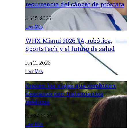
recurrencia del cáncer de próstata
Jun 15, 2026
Leer Más
WHX Miami 2026: IA, robótica,
SportsTech y el futuro de salud
Jun 11, 2026
Leer Más
Crecen los viajes que combinan
descanso con tratamientos
médicos
Feb 27, 2026
Leer Más