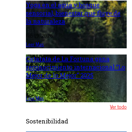
Yoga en el agua y bosque
sensorial, bienestar que fluye de
la naturaleza
Feb 19, 2026
Leer Mas
Catarata de La Fortuna gana
reconocimiento internacional “Lo
Mejor de lo Mejor” 2025
Feb 12, 2026
Leer Mas
Ver todo
Sostenibilidad