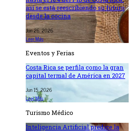
así se está reescribiendo su futuro
desde la cocina
Jun 26, 2026
Leer Más
Eventos y Ferias
Costa Rica se perfila como la gran
capital termal de América en 2027
Jun 15, 2026
Leer Más
Turismo Médico
Inteligencia Artificial predice la