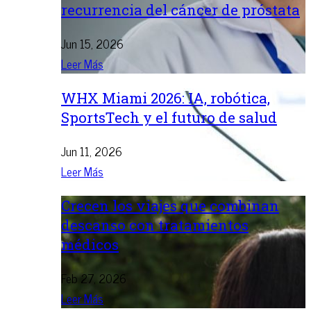
recurrencia del cáncer de próstata
Jun 15, 2026
Leer Más
WHX Miami 2026: IA, robótica,
SportsTech y el futuro de salud
Jun 11, 2026
Leer Más
Crecen los viajes que combinan
descanso con tratamientos
médicos
Feb 27, 2026
Leer Más