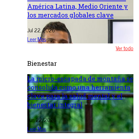
América Latina, Medio Oriente y
los mercados globales clave
Jul 22, 2026
Leer Mas
Ver todo
Bienestar
La micro-escapada de montaña se
consolida como una herramienta
clave para la salud mental y el
bienestar integral
Jun 22, 2026
Leer Mas