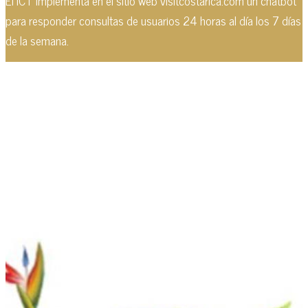
El ICT implementa en el sitio web visitcostarica.com un chatbot
para responder consultas de usuarios 24 horas al día los 7 días
de la semana.