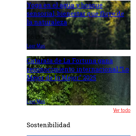
Yoga en el agua y bosque
sensorial, bienestar que fluye de
la naturaleza
Feb 19, 2026
Leer Mas
Catarata de La Fortuna gana
reconocimiento internacional “Lo
Mejor de lo Mejor” 2025
Feb 12, 2026
Leer Mas
Ver todo
Sostenibilidad