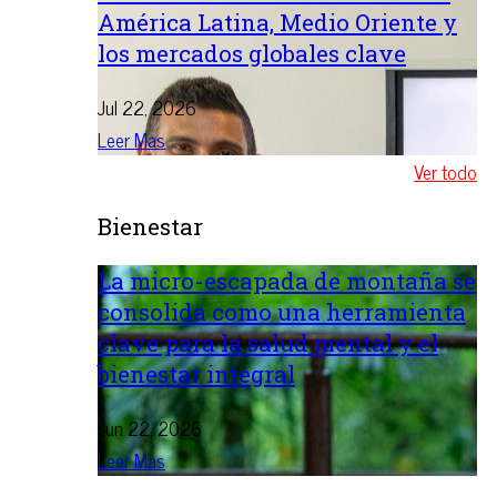
América Latina, Medio Oriente y
los mercados globales clave
Jul 22, 2026
Leer Mas
Ver todo
Bienestar
La micro-escapada de montaña se
consolida como una herramienta
clave para la salud mental y el
bienestar integral
Jun 22, 2026
Leer Mas