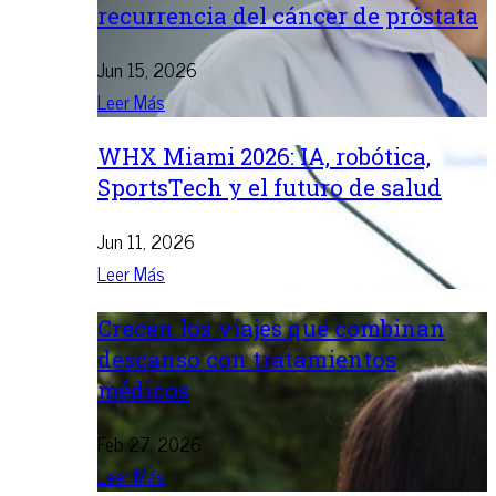
recurrencia del cáncer de próstata
Jun 15, 2026
Leer Más
WHX Miami 2026: IA, robótica,
SportsTech y el futuro de salud
Jun 11, 2026
Leer Más
Crecen los viajes que combinan
descanso con tratamientos
médicos
Feb 27, 2026
Leer Más