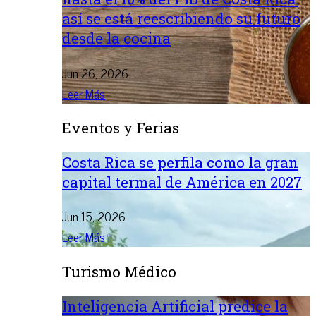
así se está reescribiendo su futuro
desde la cocina
Jun 26, 2026
Leer Más
Eventos y Ferias
Costa Rica se perfila como la gran
capital termal de América en 2027
Jun 15, 2026
Leer Más
Turismo Médico
Inteligencia Artificial predice la