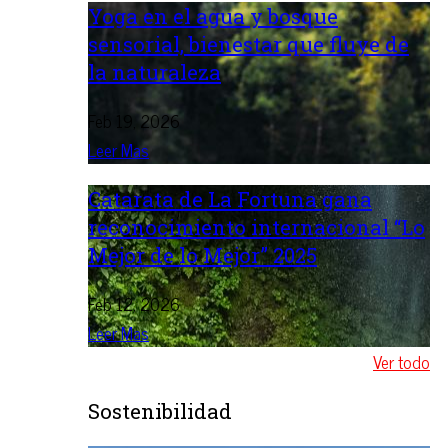
Yoga en el agua y bosque
sensorial, bienestar que fluye de
la naturaleza
Feb 19, 2026
Leer Mas
Catarata de La Fortuna gana
reconocimiento internacional “Lo
Mejor de lo Mejor” 2025
Feb 12, 2026
Leer Mas
Ver todo
Sostenibilidad