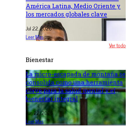
América Latina, Medio Oriente y
los mercados globales clave
Jul 22, 2026
Leer Mas
Ver todo
Bienestar
La micro-escapada de montaña se
consolida como una herramienta
clave para la salud mental y el
bienestar integral
Jun 22, 2026
Leer Mas