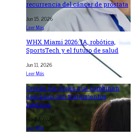
recurrencia del cáncer de próstata
Jun 15, 2026
Leer Más
WHX Miami 2026: IA, robótica,
SportsTech y el futuro de salud
Jun 11, 2026
Leer Más
Crecen los viajes que combinan
descanso con tratamientos
médicos
Feb 27, 2026
Leer Más