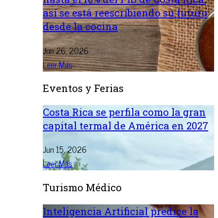
así se está reescribiendo su futuro
desde la cocina
Jun 26, 2026
Leer Más
Eventos y Ferias
Costa Rica se perfila como la gran
capital termal de América en 2027
Jun 15, 2026
Leer Más
Turismo Médico
Inteligencia Artificial predice la