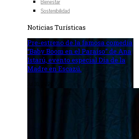
Bienestar
Sostenibilidad
Noticias Turísticas
Pre-estreno de la famosa comedia
“Baby Boom en el Paraíso” de Ana
Istarú, evento especial Día de la
Madre en Escazú.
Jul 31, 2026