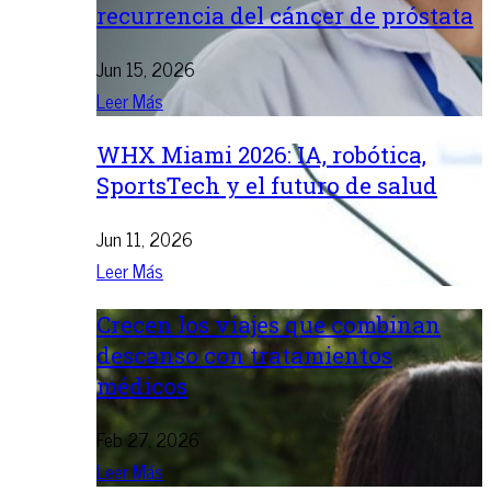
recurrencia del cáncer de próstata
Jun 15, 2026
Leer Más
WHX Miami 2026: IA, robótica,
SportsTech y el futuro de salud
Jun 11, 2026
Leer Más
Crecen los viajes que combinan
descanso con tratamientos
médicos
Feb 27, 2026
Leer Más