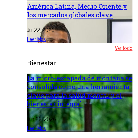
América Latina, Medio Oriente y
los mercados globales clave
Jul 22, 2026
Leer Mas
Ver todo
Bienestar
La micro-escapada de montaña se
consolida como una herramienta
clave para la salud mental y el
bienestar integral
Jun 22, 2026
Leer Mas