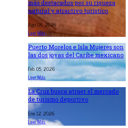
más destacados por su riqueza
natural y atractivo turístico
Ago 06, 2026
Leer Más
Puerto Morelos e Isla Mujeres son
las dos joyas del Caribe mexicano
Feb 05, 2026
Leer Más
La Cruz busca atraer el mercado
de turismo deportivo
Ene 12, 2026
Leer Más