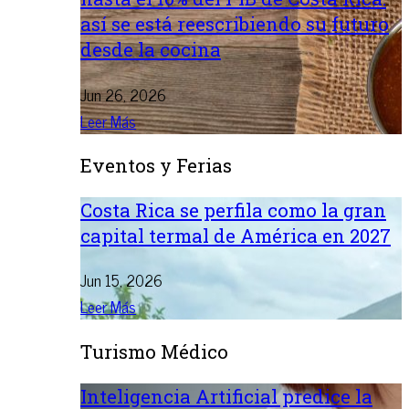
así se está reescribiendo su futuro
desde la cocina
Jun 26, 2026
Leer Más
Eventos y Ferias
Costa Rica se perfila como la gran
capital termal de América en 2027
Jun 15, 2026
Leer Más
Turismo Médico
Inteligencia Artificial predice la