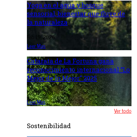
Yoga en el agua y bosque
sensorial, bienestar que fluye de
la naturaleza
Feb 19, 2026
Leer Mas
Catarata de La Fortuna gana
reconocimiento internacional “Lo
Mejor de lo Mejor” 2025
Feb 12, 2026
Leer Mas
Ver todo
Sostenibilidad