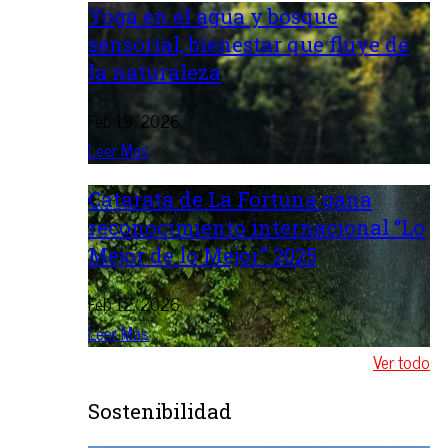
Yoga en el agua y bosque
sensorial, bienestar que fluye de
la naturaleza
Feb 19, 2026
Leer Mas
Catarata de La Fortuna gana
reconocimiento internacional “Lo
Mejor de lo Mejor” 2025
Feb 12, 2026
Leer Mas
Ver todo
Sostenibilidad