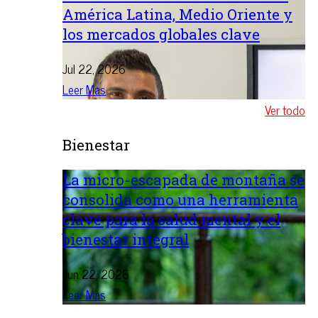
América Latina, Medio Oriente y
los mercados globales clave
Jul 22, 2026
Leer Mas
Ver todo
Bienestar
La micro-escapada de montaña se
consolida como una herramienta
clave para la salud mental y el
bienestar integral
Jun 22, 2026
Leer Mas