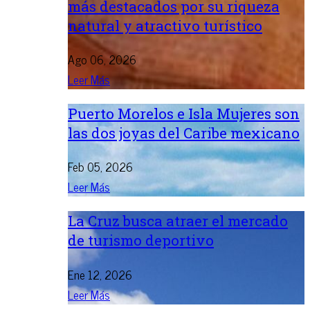
más destacados por su riqueza
natural y atractivo turístico
Ago 06, 2026
Leer Más
Puerto Morelos e Isla Mujeres son
las dos joyas del Caribe mexicano
Feb 05, 2026
Leer Más
La Cruz busca atraer el mercado
de turismo deportivo
Ene 12, 2026
Leer Más