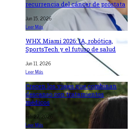
recurrencia del cáncer de próstata
Jun 15, 2026
Leer Más
WHX Miami 2026: IA, robótica,
SportsTech y el futuro de salud
Jun 11, 2026
Leer Más
Crecen los viajes que combinan
descanso con tratamientos
médicos
Feb 27, 2026
Leer Más