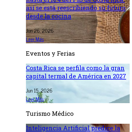
así se está reescribiendo su futuro
desde la cocina
Jun 26, 2026
Leer Más
Eventos y Ferias
Costa Rica se perfila como la gran
capital termal de América en 2027
Jun 15, 2026
Leer Más
Turismo Médico
Inteligencia Artificial predice la