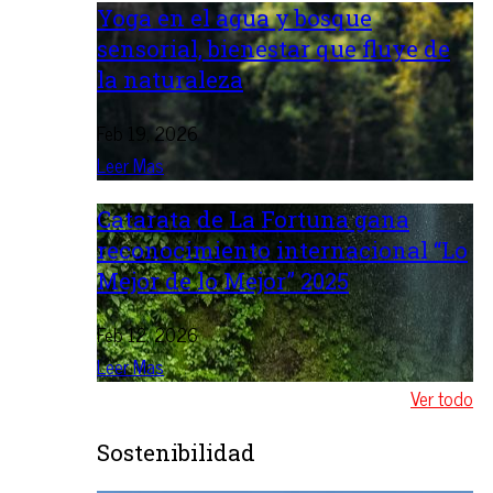
Yoga en el agua y bosque
sensorial, bienestar que fluye de
la naturaleza
Feb 19, 2026
Leer Mas
Catarata de La Fortuna gana
reconocimiento internacional “Lo
Mejor de lo Mejor” 2025
Feb 12, 2026
Leer Mas
Ver todo
Sostenibilidad