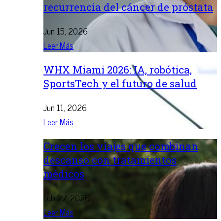
recurrencia del cáncer de próstata
Jun 15, 2026
Leer Más
WHX Miami 2026: IA, robótica,
SportsTech y el futuro de salud
Jun 11, 2026
Leer Más
Crecen los viajes que combinan
descanso con tratamientos
médicos
Feb 27, 2026
Leer Más