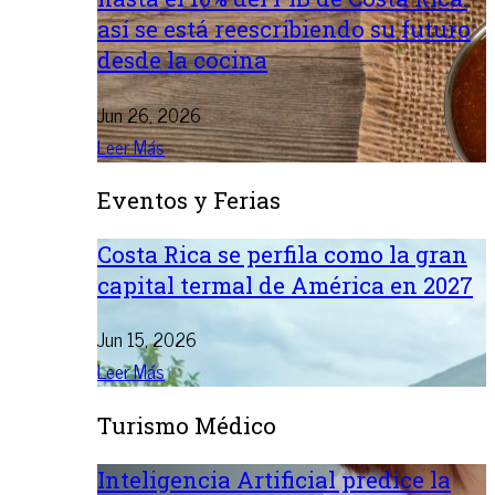
así se está reescribiendo su futuro
desde la cocina
Jun 26, 2026
Leer Más
Eventos y Ferias
Costa Rica se perfila como la gran
capital termal de América en 2027
Jun 15, 2026
Leer Más
Turismo Médico
Inteligencia Artificial predice la