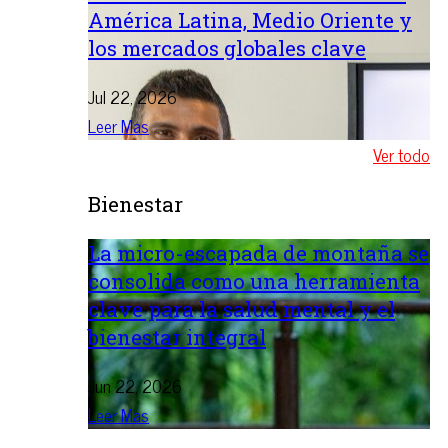
América Latina, Medio Oriente y
los mercados globales clave
Jul 22, 2026
Leer Mas
Ver todo
Bienestar
La micro-escapada de montaña se
consolida como una herramienta
clave para la salud mental y el
bienestar integral
Jun 22, 2026
Leer Mas