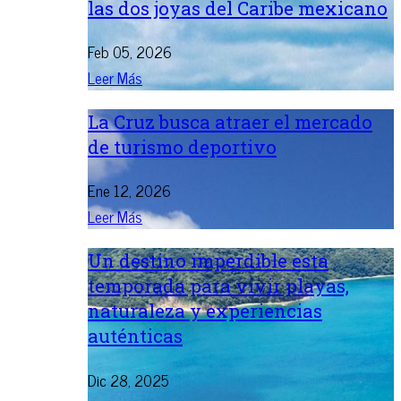
las dos joyas del Caribe mexicano
Feb 05, 2026
Leer Más
La Cruz busca atraer el mercado
de turismo deportivo
Ene 12, 2026
Leer Más
Un destino imperdible esta
temporada para vivir playas,
naturaleza y experiencias
auténticas
Dic 28, 2025