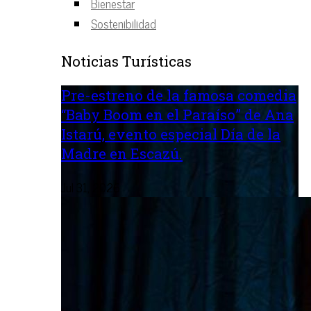
Bienestar
Sostenibilidad
Noticias Turísticas
Pre-estreno de la famosa comedia
“Baby Boom en el Paraíso” de Ana
Istarú, evento especial Día de la
Madre en Escazú.
Jul 31, 2026