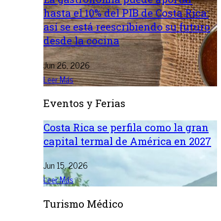
hasta el 10% del PIB de Costa Rica:
así se está reescribiendo su futuro
desde la cocina
Jun 26, 2026
Leer Más
Eventos y Ferias
Costa Rica se perfila como la gran
capital termal de América en 2027
Jun 15, 2026
Leer Más
Turismo Médico