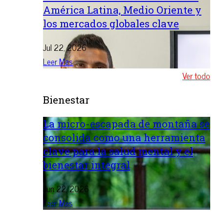
América Latina, Medio Oriente y
los mercados globales clave
Jul 22, 2026
Leer Mas
Ver todo
Bienestar
La micro-escapada de montaña se
consolida como una herramienta
clave para la salud mental y el
bienestar integral
Jun 22, 2026
Leer Mas