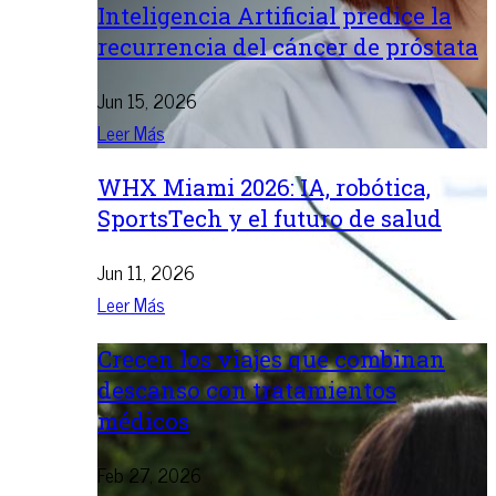
Inteligencia Artificial predice la
recurrencia del cáncer de próstata
Jun 15, 2026
Leer Más
WHX Miami 2026: IA, robótica,
SportsTech y el futuro de salud
Jun 11, 2026
Leer Más
Crecen los viajes que combinan
descanso con tratamientos
médicos
Feb 27, 2026