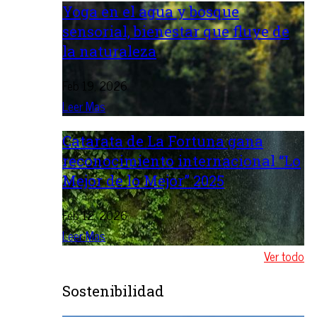
Yoga en el agua y bosque
sensorial, bienestar que fluye de
la naturaleza
Feb 19, 2026
Leer Mas
Catarata de La Fortuna gana
reconocimiento internacional “Lo
Mejor de lo Mejor” 2025
Feb 12, 2026
Leer Mas
Ver todo
Sostenibilidad