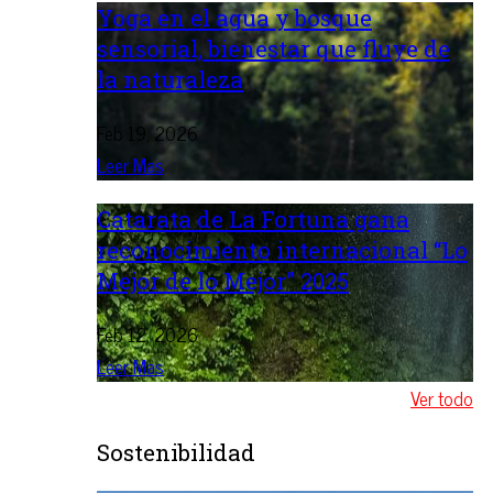
Yoga en el agua y bosque
sensorial, bienestar que fluye de
la naturaleza
Feb 19, 2026
Leer Mas
Catarata de La Fortuna gana
reconocimiento internacional “Lo
Mejor de lo Mejor” 2025
Feb 12, 2026
Leer Mas
Ver todo
Sostenibilidad