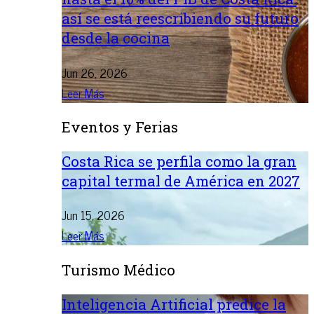
así se está reescribiendo su futuro
desde la cocina
Jun 26, 2026
Leer Más
Eventos y Ferias
Costa Rica se perfila como la gran
capital termal de América en 2027
Jun 15, 2026
Leer Más
Turismo Médico
Inteligencia Artificial predice la