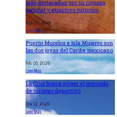
más destacados por su riqueza
natural y atractivo turístico
Ago 06, 2026
Leer Más
Puerto Morelos e Isla Mujeres son
las dos joyas del Caribe mexicano
Feb 05, 2026
Leer Más
La Cruz busca atraer el mercado
de turismo deportivo
Ene 12, 2026
Leer Más