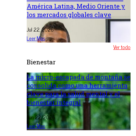
América Latina, Medio Oriente y
los mercados globales clave
Jul 22, 2026
Leer Mas
Ver todo
Bienestar
La micro-escapada de montaña se
consolida como una herramienta
clave para la salud mental y el
bienestar integral
Jun 22, 2026
Leer Mas