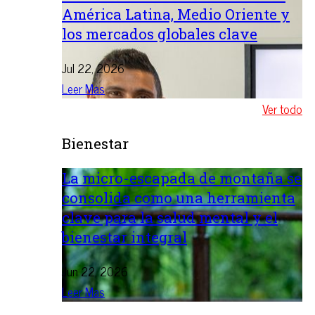
América Latina, Medio Oriente y
los mercados globales clave
Jul 22, 2026
Leer Mas
Ver todo
Bienestar
La micro-escapada de montaña se
consolida como una herramienta
clave para la salud mental y el
bienestar integral
Jun 22, 2026
Leer Mas