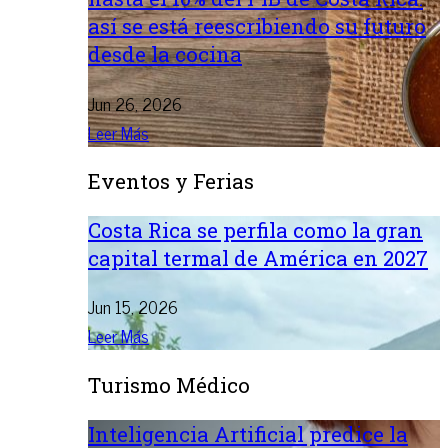
así se está reescribiendo su futuro
desde la cocina
Jun 26, 2026
Leer Más
Eventos y Ferias
Costa Rica se perfila como la gran
capital termal de América en 2027
Jun 15, 2026
Leer Más
Turismo Médico
Inteligencia Artificial predice la