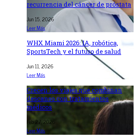
recurrencia del cáncer de próstata
Jun 15, 2026
Leer Más
WHX Miami 2026: IA, robótica,
SportsTech y el futuro de salud
Jun 11, 2026
Leer Más
Crecen los viajes que combinan
descanso con tratamientos
médicos
Feb 27, 2026
Leer Más