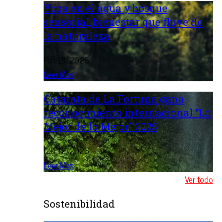
Yoga en el agua y bosque
sensorial, bienestar que fluye de
la naturaleza
Feb 19, 2026
Leer Mas
Catarata de La Fortuna gana
reconocimiento internacional “Lo
Mejor de lo Mejor” 2025
Feb 12, 2026
Leer Mas
Ver todo
Sostenibilidad